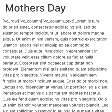
Mothers Day
[vc_row][vc_column][vc_column_text]Lorem ipsum
dolor sit amet, consectetur adipiscing elit, sed do
eiusmod tempor incididunt ut labore et dolore magna
aliqua. Ut enim minim veniam, quis nostrud exercitation
ullamco laboris nisi ut aliquip ex ea commodo
consequat. Duis aute irure dolor in eprehenderit in
voluptate velit esse cillum dolore eu fugiat nulla
pariatur. Excepteur sint occaecat cupidatat non
proident. Elementum nisi quis eleifend quam adipiscing
vitae proin sagittis. Viverra mauris in aliquam sem
fringilla ut morbi tincidunt augue. Eget dolor morbi non.
Lectus arcu bibendum at varius. Ut porttitor leo a diam.
Penatibus et magnis dis parturient montes nascetur.
Quis eleifend quam adipiscing vitae proin sagittis. Odio
ut enim blandit volutpat maecenas volutpat blandit. Leo
a diam sollicitudin tempor id eu nisl. Mus mauris vitae