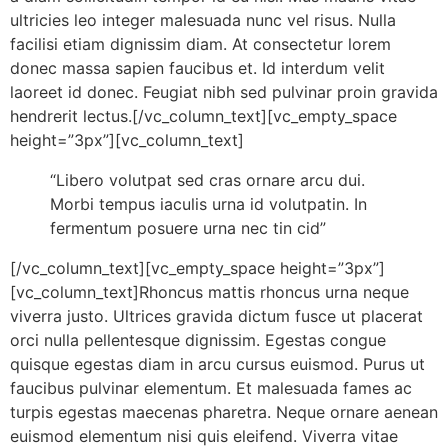
ultricies leo integer malesuada nunc vel risus. Nulla
facilisi etiam dignissim diam. At consectetur lorem
donec massa sapien faucibus et. Id interdum velit
laoreet id donec. Feugiat nibh sed pulvinar proin gravida
hendrerit lectus.[/vc_column_text][vc_empty_space
height=”3px”][vc_column_text]
“Libero volutpat sed cras ornare arcu dui.
Morbi tempus iaculis urna id volutpatin. In
fermentum posuere urna nec tin cid”
[/vc_column_text][vc_empty_space height=”3px”]
[vc_column_text]Rhoncus mattis rhoncus urna neque
viverra justo. Ultrices gravida dictum fusce ut placerat
orci nulla pellentesque dignissim. Egestas congue
quisque egestas diam in arcu cursus euismod. Purus ut
faucibus pulvinar elementum. Et malesuada fames ac
turpis egestas maecenas pharetra. Neque ornare aenean
euismod elementum nisi quis eleifend. Viverra vitae