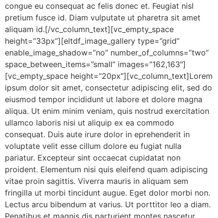
congue eu consequat ac felis donec et. Feugiat nisl
pretium fusce id. Diam vulputate ut pharetra sit amet
aliquam id.[/vc_column_text][vc_empty_space
height=”33px”][eltdf_image_gallery type=”grid”
enable_image_shadow=”no” number_of_columns=”two”
space_between_items=”small” images=”162,163″]
[vc_empty_space height=”20px”][vc_column_text]Lorem
ipsum dolor sit amet, consectetur adipiscing elit, sed do
eiusmod tempor incididunt ut labore et dolore magna
aliqua. Ut enim minim veniam, quis nostrud exercitation
ullamco laboris nisi ut aliquip ex ea commodo
consequat. Duis aute irure dolor in eprehenderit in
voluptate velit esse cillum dolore eu fugiat nulla
pariatur. Excepteur sint occaecat cupidatat non
proident. Elementum nisi quis eleifend quam adipiscing
vitae proin sagittis. Viverra mauris in aliquam sem
fringilla ut morbi tincidunt augue. Eget dolor morbi non.
Lectus arcu bibendum at varius. Ut porttitor leo a diam.
Penatibus et magnis dis parturient montes nascetur.